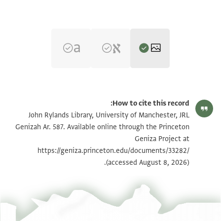
JRL Genizah Ar. 587 1 / 1 leaf, recto
הגדל וסובב
How to cite this record:
JRL Genizah Ar. 587 1 / 1 leaf, verso
הגדל וסובב
John Rylands Library, University of Manchester, JRL
Genizah Ar. 587. Available online through the Princeton
Geniza Project at
תנאי היתר שימוש בתצלום
https://geniza.princeton.edu/documents/33282/
(accessed August 8, 2026).