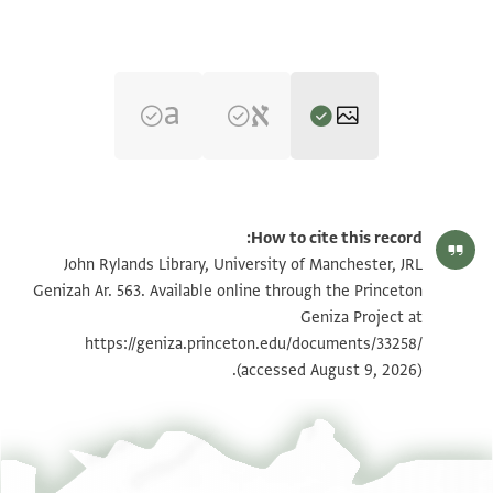
JRL Genizah Ar. 563 1 / 1 leaf, recto
הגדל וסובב
How to cite this record:
JRL Genizah Ar. 563 1 / 1 leaf, verso
הגדל וסובב
John Rylands Library, University of Manchester, JRL
Genizah Ar. 563. Available online through the Princeton
Geniza Project at
תנאי היתר שימוש בתצלום
https://geniza.princeton.edu/documents/33258/
(accessed August 9, 2026).