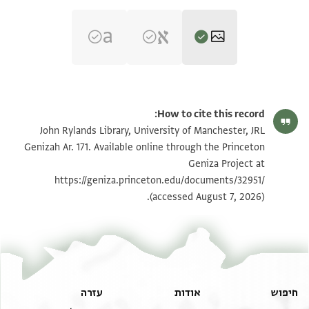
JRL Genizah Ar. 171 1 / 1 leaf, recto
הגדל וסובב
How to cite this record:
JRL Genizah Ar. 171 1 / 1 leaf, verso
הגדל וסובב
John Rylands Library, University of Manchester, JRL
Genizah Ar. 171. Available online through the Princeton
Geniza Project at
תנאי היתר שימוש בתצלום
https://geniza.princeton.edu/documents/32951/
(accessed August 7, 2026).
חיפוש
אודות
עזרה