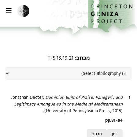
ף הבית
ילוג לתוכן
הפעלת מצב כהה
פתי
רשומה קשורה ל-מכתב: T-S 13J19.21
מכתב
T-S 13J19.21
ציטוט
Dominion Built of Praise: Panegyric and
Jonathan Decter,
Legitimacy Among Jews in the Medieval Mediterranean
(University of Pennsylvania Press, 2018).
Location in source
pp.81–84
Relation to document
דיון
תרגום