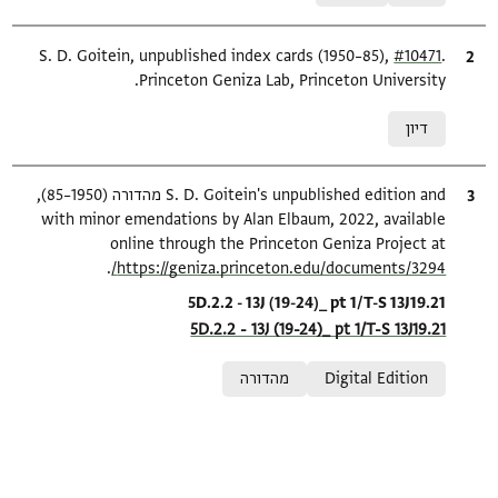
.
ציטוט
#10471
S. D. Goitein, unpublished index cards (1950–85),
Princeton Geniza Lab, Princeton University.
Relation to document
דיון
ציטוט
S. D. Goitein's unpublished edition and מהדורה (1950–85),
with minor emendations by Alan Elbaum, 2022, available
online through the Princeton Geniza Project at
.
https://geniza.princeton.edu/documents/3294/
Location in source
5D.2.2 - 13J (19-24)_ pt 1/T-S 13J19.21
5D.2.2 - 13J (19-24)_ pt 1/T-S 13J19.21
Relation to document
Digital Edition
מהדורה