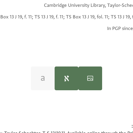
Cambridge University Library, Taylor-Sche
Box 13 J 19, f. 11; TS 13 J 19, f. 11; TS Box 13 J 19, fol. 11; TS 13 J 19, f
In PGP since
own. Address.
100%
ארך
100%
 אטאל