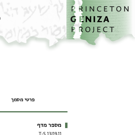
דף הבית
דילוג לתוכן
מ
פרטי מסמך
מספר מדף
מטא-דאטא
T-S 13J19.11