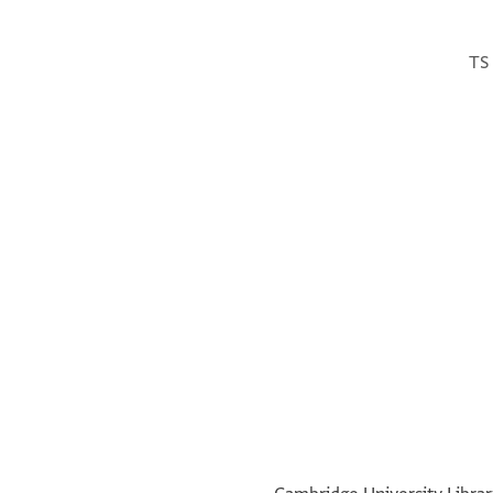
TS 
Verso. Top margin, parallel lines written upside d
°
°