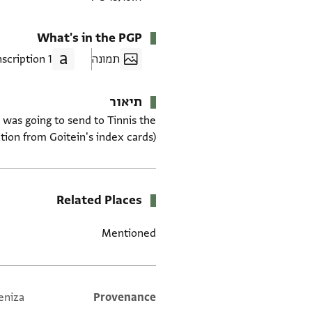
What's in the PGP
תמונה
1 Transcription
תיאור
 was going to send to Tinnis the
tion from Goitein's index cards)
Related Places
Mentioned
eniza
Additional metadata
Provenance