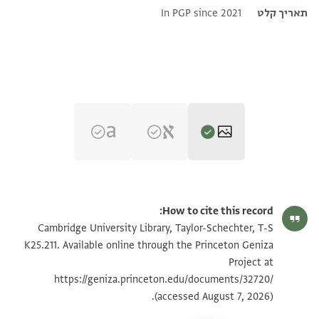
תאריך קלט
In PGP since 2021
T-S K25.211 1r
הגדל וסובב
How to cite this record:
T-S K25.211 1v
Cambridge University Library, Taylor-Schechter, T-S
K25.211. Available online through the Princeton Geniza
Project at
תנאי היתר שימוש בתצלום
https://geniza.princeton.edu/documents/32720/
(accessed August 7, 2026).