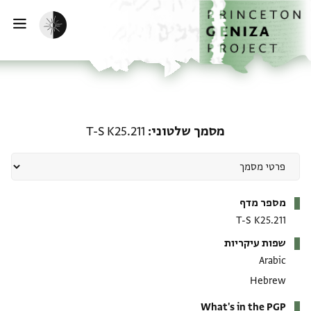
ף הבית
ילוג לתוכן
הפעלת מצב כהה
פתי
מסמך שלטוני: T-S K25.211
מסמך שלטוני
T-S K25.211
מטא-דאטא
מספר מדף
T-S K25.211
שפות עיקריות
Arabic
Hebrew
What's in the PGP