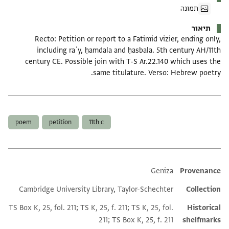
תמונה
תיאור
Recto: Petition or report to a Fatimid vizier, ending only,
including raʾy, ḥamdala and ḥasbala. 5th century AH/11th
century CE. Possible join with T-S Ar.22.140 which uses the
same titulature. Verso: Hebrew poetry.
תגים
poem
petition
11th c
Additional metadata
Geniza
Provenance
Cambridge University Library, Taylor-Schechter
Collection
TS Box K, 25, fol. 211; TS K, 25, f. 211; TS K, 25, fol.
Historical
211; TS Box K, 25, f. 211
shelfmarks