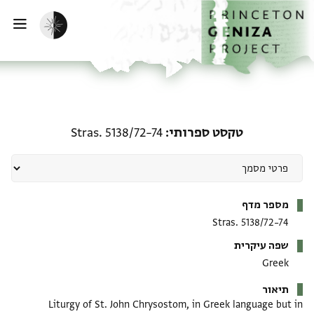
דף הבית
דילוג לתוכן
הפעלת מצב כהה
פתי
טקסט ספרותי: Stras. 5138/72–74
טקסט ספרותי
Stras. 5138/72–74
מטא-דאטא
מספר מדף
Stras. 5138/72–74
שפה עיקרית
Greek
תיאור
Liturgy of St. John Chrysostom, in Greek language but in