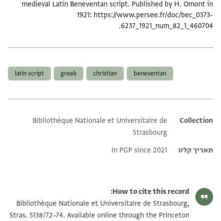
medieval Latin Beneventan script. Published by H. Omont in
1921: https://www.persee.fr/doc/bec_0373-
6237_1921_num_82_1_460704.
תגים
latin script
greek
christian
beneventan
Bibliothèque Nationale et Universitaire de
Additional metadata
Collection
Strasbourg
תאריך קלט
In PGP since 2021
How to cite this record:
Bibliothèque Nationale et Universitaire de Strasbourg,
Stras. 5138/72–74. Available online through the Princeton