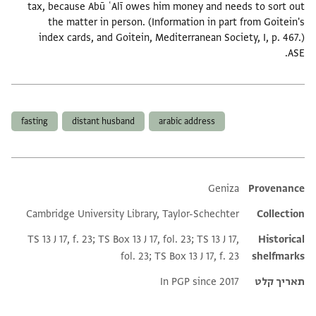
tax, because Abū ʿAlī owes him money and needs to sort out
the matter in person. (Information in part from Goitein's
index cards, and Goitein, Mediterranean Society, I, p. 467.)
ASE.
תגים
fasting
distant husband
arabic address
Additional metadata
Geniza
Provenance
Cambridge University Library, Taylor-Schechter
Collection
TS 13 J 17, f. 23; TS Box 13 J 17, fol. 23; TS 13 J 17,
Historical
fol. 23; TS Box 13 J 17, f. 23
shelfmarks
תאריך קלט
In PGP since 2017