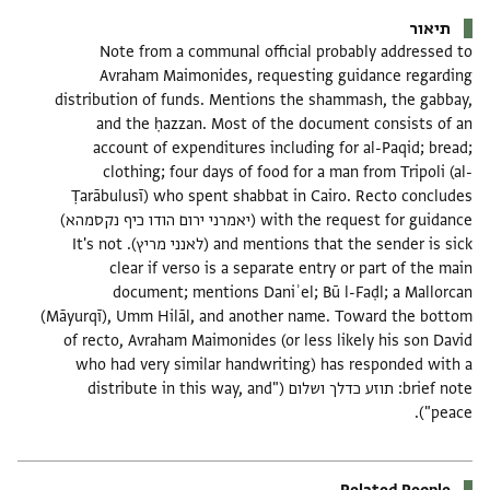
תיאור
Note from a communal official probably addressed to
Avraham Maimonides, requesting guidance regarding
distribution of funds. Mentions the shammash, the gabbay,
and the ḥazzan. Most of the document consists of an
account of expenditures including for al-Paqid; bread;
clothing; four days of food for a man from Tripoli (al-
Ṭarābulusī) who spent shabbat in Cairo. Recto concludes
with the request for guidance (יאמרני ירום הודו כיף נקסמהא)
and mentions that the sender is sick (לאנני מריץ). It's not
clear if verso is a separate entry or part of the main
document; mentions Daniʾel; Bū l-Faḍl; a Mallorcan
(Māyurqī), Umm Hilāl, and another name. Toward the bottom
of recto, Avraham Maimonides (or less likely his son David
who had very similar handwriting) has responded with a
brief note: תוזע כדלך ושלום ("distribute in this way, and
peace").