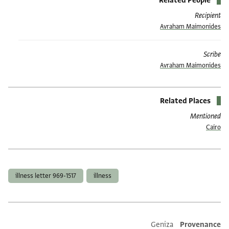
Related People
Recipient
Avraham Maimonides
Scribe
Avraham Maimonides
Related Places
Mentioned
Cairo
תגים
illness letter 969-1517
illness
Additional metadata
Geniza
Provenance