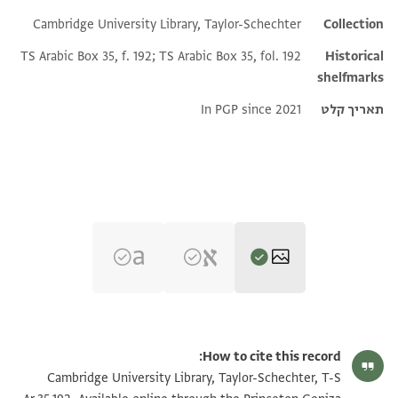
Cambridge University Library, Taylor-Schechter
Collection
TS Arabic Box 35, f. 192; TS Arabic Box 35, fol. 192
Historical
shelfmarks
תאריך קלט
In PGP since 2021
T-S Ar.35.192 1r
הגדל וסובב
How to cite this record:
T-S Ar.35.192 1v
הגדל וסובב
Cambridge University Library, Taylor-Schechter, T-S