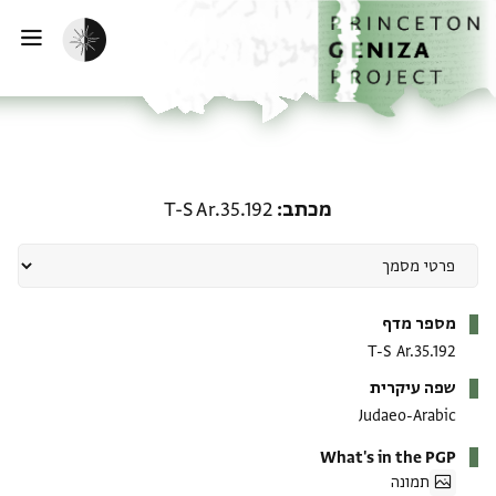
ף הבית
ילוג לתוכן
הפעלת מצב כהה
פתי
מכתב: T-S Ar.35.192
מכתב
T-S Ar.35.192
מטא-דאטא
מספר מדף
T-S Ar.35.192
שפה עיקרית
Judaeo-Arabic
What's in the PGP
תמונה