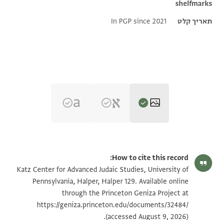
shelfmarks
תאריך קלט
In PGP since 2021
Halper 129 p. 1
הגדל וסובב
How to cite this record:
Halper 129 p. 2
הגדל וסובב
Katz Center for Advanced Judaic Studies, University of
Pennsylvania, Halper, Halper 129. Available online
through the Princeton Geniza Project at
תנאי היתר שימוש בתצלום
https://geniza.princeton.edu/documents/32484/
(accessed August 9, 2026).