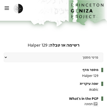
ף הבית
ילוג לתוכן
הפעלת מצב כהה
פתי
רשימה או טבלה: Halper 129
רשימה או טבלה
Halper 129
מטא-דאטא
מספר מדף
Halper 129
שפה עיקרית
Arabic
What's in the PGP
תמונה