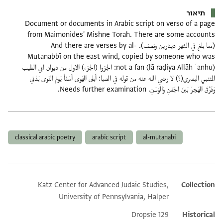
תיאור
Document or documents in Arabic script on verso of a page
from Maimonides' Mishne Torah. There are some accounts
(مما بلغ في الشهر دينارين ونصف). And there are verses by al-
Mutanabbī on the east wind, copied by someone who was
not a fan (lā raḍiya Allāh ʿanhu): الجزوا (الجزء) الاول من ديوان ابي الطيب
المتنبي البصري(؟) لا رضي الله عنه من قوله في الصبا: أَبلى الهَوى أَسَفاً يَومَ النَوى بَدَني
وَفَرَّقَ الهَجرُ بَينَ الجَفنِ وَالوَسَنِ. Needs further examination.
תגים
classical arabic poetry
arabic script
al-mutanabi
Katz Center for Advanced Judaic Studies,
Additional metadata
Collection
University of Pennsylvania, Halper
Dropsie 129
Historical