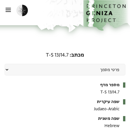
ף הבית
ילוג לתוכן
הפעלת מצב כהה
פתי
מכתב: T-S 13J14.7
מכתב
T-S 13J14.7
מטא-דאטא
מספר מדף
T-S 13J14.7
שפה עיקרית
Judaeo-Arabic
שפה משנית
Hebrew