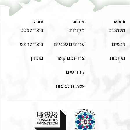
מן אצחאב אלכראג וליס יקדר יטהר ואיצא אן ליס[פי
ידה צנעה ירגע אליהא ולא לה וגה יטלב מן אחד שי
ומן יום אן פארק אלבאב אלכרים לם יהדא לה דמעה
חיפוש
אודות
עזרה
לא ל[ה] ולא לבנתה ולא כל מן מעה ומא //כאן// [[כנת]]
מסמכים
מקורות
כיצד לצטט
אעתקד
אנשים
עניינים טכניים
כיצד לחפש
אלדי תדפע לה אלא צדקה וכאן עלי אנה יעוד גד יום
אן מצא אלי אן אקיל לה מא לה באלאכיר חאגה פאחתאג
מקומות
צרו עמנו קשר
מונחון
אן גאב פאן כאן גרי מנה זלה או גלט פהדא וגהת [. . .
ידיה וחטאתי לייי אלהי ישראל ולאדונינו שצ ומא [. . .
קרדיטים
אלא באללה תעאלי ובה לאנה האלך ובאללה לקד כאן [. . .
אן רגעת אליה צמת עדה איאם שכר אללה תעאלי פ[. .
שאלות נפוצות
יגלק באבה פי וגהי כמא אללה תעאלי לא יגלק אבואב
אלרחמה פי וגהה וימציאו חן וחסד ורחמים [בעי]ני יו[.
ואדם ויחיה לו חמודו ויראהו תורתו ושמחתו ויגיע
שנים רבות שמחים וטובי לב ויכתוב אותם בספ[ר
חיים ובספר זכרון ובספר פרנסה וכלכלה ובספר