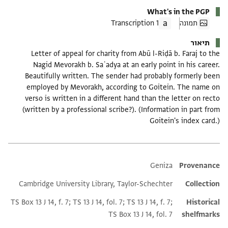
What's in the PGP
תמונה
1 Transcription
תיאור
Letter of appeal for charity from Abū l-Riḍā b. Faraj to the
Nagid Mevorakh b. Saʿadya at an early point in his career.
Beautifully written. The sender had probably formerly been
employed by Mevorakh, according to Goitein. The name on
verso is written in a different hand than the letter on recto
(written by a professional scribe?). (Information in part from
Goitein's index card.)
Additional metadata
Geniza
Provenance
Cambridge University Library, Taylor-Schechter
Collection
TS Box 13 J 14, f. 7; TS 13 J 14, fol. 7; TS 13 J 14, f. 7;
Historical
TS Box 13 J 14, fol. 7
shelfmarks