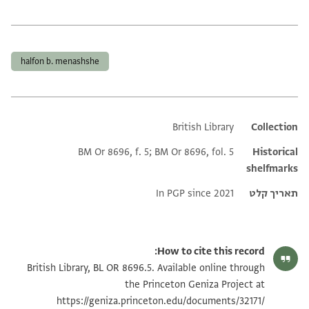
תגים
halfon b. menashshe
British Library
Additional metadata
Collection
BM Or 8696, f. 5; BM Or 8696, fol. 5
Historical
shelfmarks
תאריך קלט
In PGP since 2021
How to cite this record:
British Library, BL OR 8696.5. Available online through
the Princeton Geniza Project at
https://geniza.princeton.edu/documents/32171/