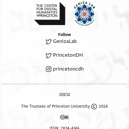
Follow
GenizaLab
PrincetonDH
princetoncdh
נגישות
2026 The Trustees of Princeton University
ISSN: 2834-4146