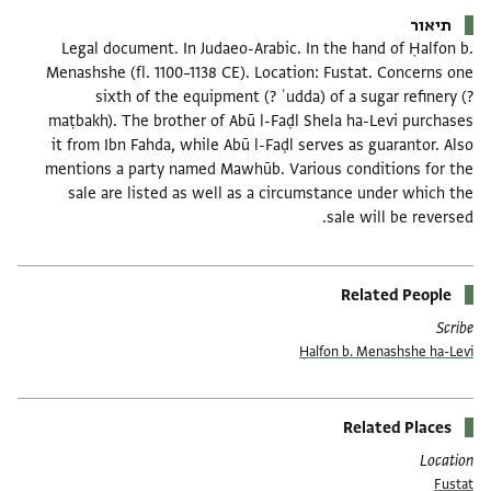
תיאור
Legal document. In Judaeo-Arabic. In the hand of Ḥalfon b.
Menashshe (fl. 1100–1138 CE). Location: Fustat. Concerns one
sixth of the equipment (? ʿudda) of a sugar refinery (?
maṭbakh). The brother of Abū l-Faḍl Shela ha-Levi purchases
it from Ibn Fahda, while Abū l-Faḍl serves as guarantor. Also
mentions a party named Mawhūb. Various conditions for the
sale are listed as well as a circumstance under which the
sale will be reversed.
Related People
Scribe
Ḥalfon b. Menashshe ha-Levi
Related Places
Location
Fustat