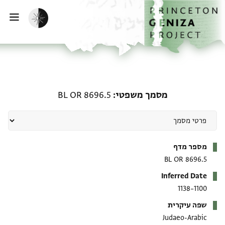
דף הבית
דילוג לתוכן
הפעלת מצב כהה
פתי
מסמך משפטי: BL OR 8696.5
מסמך משפטי
BL OR 8696.5
מטא-דאטא
מספר מדף
BL OR 8696.5
Inferred Date
1100–1138
שפה עיקרית
Judaeo-Arabic