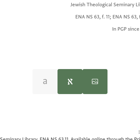
Jewish Theological Seminary Li
ENA NS 63, f. 11; ENA NS 63, f
In PGP since
ENA NS 63.11 1
100%
Seminary Library, ENA NS 63.11. Available online through the Pr