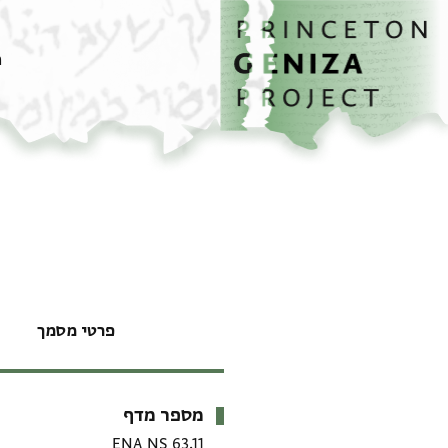
דף הבית
דילוג לתוכן
מ
פרטי מסמך
מספר מדף
מטא-דאטא
ENA NS 63.11