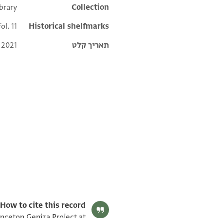
brary
Additional metadata
Collection
ol. 11
Historical shelfmarks
תאריך קלט
 2021
Yusuf Umrethwala and Alan Elbaum's digital edition (2022).
Editors: Umrethwala, Yusuf; Elbaum, Alan
ENA NS 63.11 2
תנאי היתר שימוש בתצלום
How to cite this record:
inceton Geniza Project at