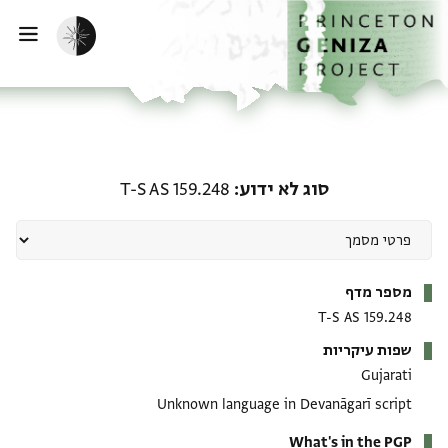
ף הבית
ילוג לתוכן
הפעלת מצב כהה
פתי
סוג לא ידוע: T-S AS 159.248
סוג לא ידוע
T-S AS 159.248
מטא-דאטא
מספר מדף
T-S AS 159.248
שפות עיקריות
Gujarati
Unknown language in Devanāgarī script
What's in the PGP