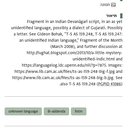
תמונה
תיאור
Fragment in an Indian Devanāgarī script, in an as yet
unidentified language, possibly a dialect of Gujarati. Possibly
a letter. See Gideon Bohak, "T-S AS 159.248, T-S AS 159.247:
an unidentified Indian language," Fragment of the Month
(March 2008), and further discussion at
http://lughat.blogspot.com/2013/10/a-little-mystery-
unidentified-indic.html and
https://languagelog.ldc.upenn.edu/nll/?p=7875. Images:
https://www.lib.cam.ac.uk/files/ts-as-159-248-big-f.jpg and
https://www.lib.cam.ac.uk/files/ts-as-159-248-big-b.jpg. See
also T-S AS 159.248 (
PGPID 41086
).
תגים
unknown language
ib-addenda
fotm