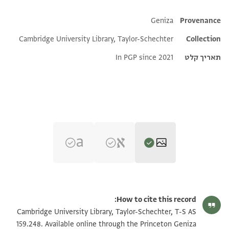
Additional metadata
Geniza
Provenance
Cambridge University Library, Taylor-Schechter
Collection
תאריך קלט
In PGP since 2021
T-S AS 159.248 1r
הגדל וסובב
How to cite this record:
T-S AS 159.248 1v
הגדל וסובב
Cambridge University Library, Taylor-Schechter, T-S AS
159.248. Available online through the Princeton Geniza