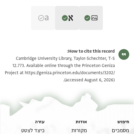
Editor: Goitein, S. D.
T-S 12.773 1r
הגדל וסובב
S. D. Goitein's unpublished edition (1950–85).
How to cite this record:
. . . . . . . . . . . . . . . . . . . . . . . . . . . . . . . . . . . . . . . . . .
T-S 12.773 1v
הגדל וסובב
Cambridge University Library, Taylor-Schechter, T-S
. . . ] מ . . [ . . . . . . . . . . . . . . . . . .
12.773. Available online through the Princeton Geniza
. . . . . . . . . . . . . . . . . . . . . . . . . . . . . . . . . . . . . . . . . .
Project at
https://geniza.princeton.edu/documents/3202/
תנאי היתר שימוש בתצלום
(accessed August 6, 2026).
ולא] שוגים [ . . . . . . . . . . . . . . . . . .
. . . . . . . . . . . . . . . . . . . . . . . . . . . . . . . . . . . . . . ] . .
דויד בר סהלאן הניכר [ . . . . . . .
. . . . . . . . . . . . . . . . . . . . . . . . . . . . . . . . . . . ] חלקים
וחצי חלק המגיע לי מהשכינה ש
. . . . . . . . . . . . . . . . . . . . . . . . . . . . . . . . ] מכירה
חיפוש
אודות
עזרה
גמורה חתוכה חלוטה שרירא וקימא
מסמכים
מקורות
כיצד לצטט