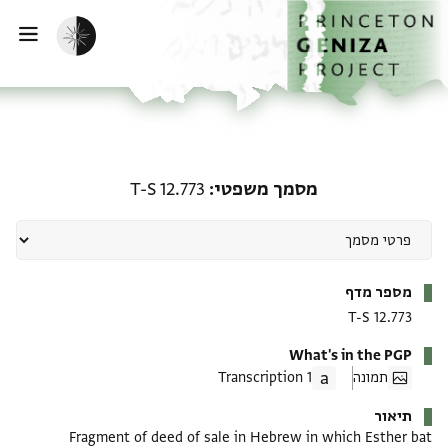
ף הבית
ילוג לתוכן
הפעלת מצב כהה
פתי
מסמך משפטי: T-S 12.773
מסמך משפטי
T-S 12.773
מטא-דאטא
מספר מדף
T-S 12.773
What's in the PGP
תמונה
1 Transcription
תיאור
Fragment of deed of sale in Hebrew in which Esther bat