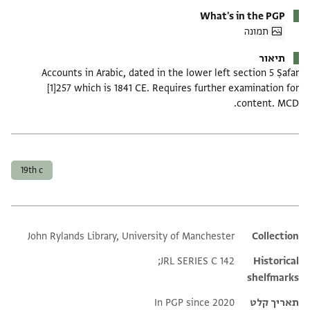
What's in the PGP
תמונה
תיאור
Accounts in Arabic, dated in the lower left section 5 Ṣafar
[1]257 which is 1841 CE. Requires further examination for
content. MCD.
תגים
19th c
John Rylands Library, University of Manchester
Additional metadata
Collection
JRL SERIES C 142;
Historical
shelfmarks
תאריך קלט
In PGP since 2020