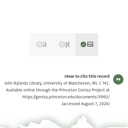
JRL C 142 1 / 1 leaf, recto
הגדל וסובב
How to cite this record:
JRL C 142 1 / 1 leaf, verso
הגדל וסובב
John Rylands Library, University of Manchester, JRL C 142.
Available online through the Princeton Geniza Project at
https://geniza.princeton.edu/documents/31992/
תנאי היתר שימוש בתצלום
(accessed August 7, 2026).