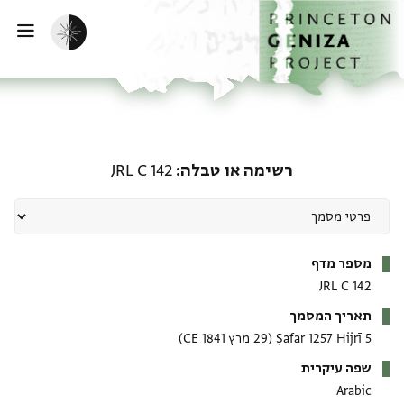
ף הבית
ילוג לתוכן
הפעלת מצב כהה
פתי
רשימה או טבלה: JRL C 142
רשימה או טבלה
JRL C 142
מטא-דאטא
מספר מדף
JRL C 142
תאריך המסמך
5 Ṣafar 1257 Hijrī
(29 מרץ 1841 CE)
שפה עיקרית
Arabic