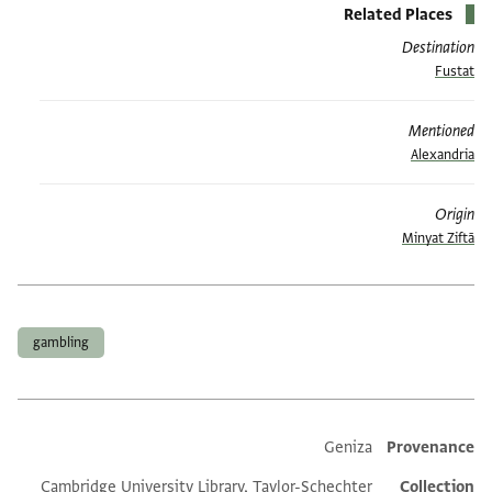
Related Places
Destination
Fustat
Mentioned
Alexandria
Origin
Minyat Ziftā
תגים
gambling
Additional metadata
Geniza
Provenance
Cambridge University Library, Taylor-Schechter
Collection