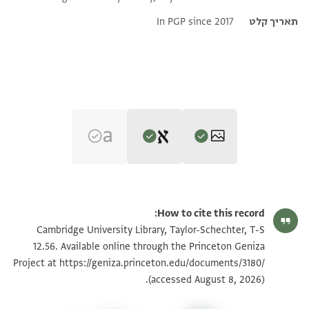
תאריך קלט
In PGP since 2017
Editor: Goitein, S. D.
T-S 12.56 1r
הגדל וסובב
S. D. Goitein's unpublished edition (1950–85).
How to cite this record:
בשמ רח
T-S 12.56 1v
הגדל וסובב
Cambridge University Library, Taylor-Schechter, T-S
Verso.
ברכה וישועה ומנוחה להרגיעה לחמודינו וחביבינו
12.56. Available online through the Princeton Geniza
. . . . . ] אלמאיתין דרהם ואבאע אלמקלה וקמר בה ואבאע
https://geniza.princeton.edu/documents/3180/
אבו אסחק //הכהן// הפרח הטוב יברכהו אלהינו ויפרהו
Project at
תנאי היתר שימוש בתצלום
מנדיל
(accessed August 8, 2026).
וירבהו
כאן לה באעה וקמר בה ולם יבקא [[ש]] מעה סוא אלכסה
בר מור שמואל הזקן הכהן סט אעלמך ואלדי אננא כתירין