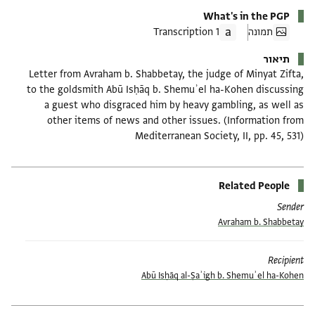
What's in the PGP
תמונה
1 Transcription
תיאור
Letter from Avraham b. Shabbetay, the judge of Minyat Zifta,
to the goldsmith Abū Isḥāq b. Shemuʾel ha-Kohen discussing
a guest who disgraced him by heavy gambling, as well as
other items of news and other issues. (Information from
Mediterranean Society, II, pp. 45, 531)
Related People
Sender
Avraham b. Shabbetay
Recipient
Abū Isḥāq al-Ṣaʾigh b. Shemuʾel ha-Kohen