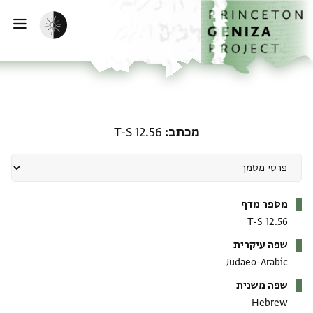
ף הבית
ילוג לתוכן
הפעלת מצב כהה
פתי
מכתב: T-S 12.56
מכתב
T-S 12.56
מטא-דאטא
מספר מדף
T-S 12.56
שפה עיקרית
Judaeo-Arabic
שפה משנית
Hebrew