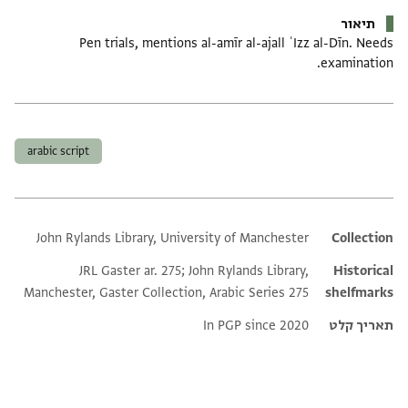
תיאור
Pen trials, mentions al-amīr al-ajall ʿIzz al-Dīn. Needs
examination.
תגים
arabic script
John Rylands Library, University of Manchester
Additional metadata
Collection
JRL Gaster ar. 275; John Rylands Library,
Historical
Manchester, Gaster Collection, Arabic Series 275
shelfmarks
תאריך קלט
In PGP since 2020