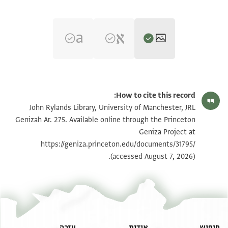
JRL Genizah Ar. 275 1 / 1 leaf, recto
הגדל וסובב
How to cite this record:
JRL Genizah Ar. 275 1 / 1 leaf, verso
הגדל וסובב
John Rylands Library, University of Manchester, JRL
Genizah Ar. 275. Available online through the Princeton
Geniza Project at
תנאי היתר שימוש בתצלום
https://geniza.princeton.edu/documents/31795/
(accessed August 7, 2026).
חיפוש
אודות
עזרה