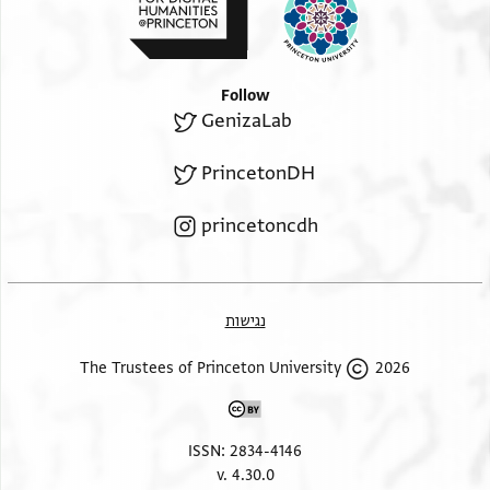
והמציא יש מאין להועילה ואבן מפולמת . . . . . . . . . [ . . .
. . .
וארבעה אבות אשר הם שרש כל פעולה והכל בגלל אמ . .
Follow
ואצולה
GenizaLab
הועיל בה לניני סגולה על ידי דלה דלה ואל האלים עלה
להשקות מנחל עדניו נפש עמלה ומדשן ביתו להאכילה
PrincetonDH
ותמיד נטה עליה רחמיו כאהלה להפיק בכל זמן מס[ . ]למ .
princetoncdh
לה
ובעת אשר נשארה זוללה גלמודה שכולה אזי ק . . [ . . . ] .
ל[ה
הנפלא והקים רעה נאמן לסורה וגולה . נזר ועזר כלילה
נגישות
. . . . . . ואהלה מעטה תהילה תפארת גרן עגולה
2026 The Trustees of Princeton University
עטרת לכל קהילה מנורת זהב כלה נר הגולה מצור . . .
ISSN: 2834-4146
v. 4.30.0