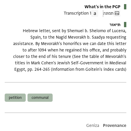
What's in the PGP
תמונה
1 Transcription
תיאור
Hebrew letter, sent by Shemuel b. Shelomo of Lucena,
Spain, to the Nagid Mevorakh b. Saadya requesting
assistance. By Mevorakh's honorifics we can date this letter
to after 1094 when he regained his office, and probably
closer to the end of his tenure (See the table of Mevorakh's
titles in Mark Cohen's Jewish Self-Government in Medieval
Egypt, pp. 264-265 (Information from Goitein's index cards)
תגים
petition
communal
Additional metadata
Geniza
Provenance