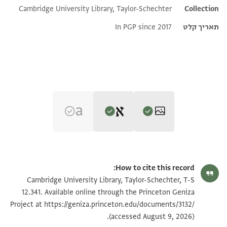
Cambridge University Library, Taylor-Schechter
Collection
תאריך קלט
In PGP since 2017
Editor: Goitein, S. D.
T-S 12.341 1r
הגדל וסובב
S. D. Goitein's unpublished edition (1950–85).
How to cite this record:
מגדל עז שם ייי בו ירו{ץ} צדי{ק} ונש{גב} רבות רעו{ת}
T-S 12.341 1v
הגדל וסובב
Cambridge University Library, Taylor-Schechter, T-S
Verso.
צדי{ק} [ומכלם יצילנו ייי
12.341. Available online through the Princeton Geniza
תובל לכגק מרנו ורבנו מבורך
https://geniza.princeton.edu/documents/3132/
כי תע{בור} במים אתך אני ונה{רות} לא יש{טפוך} כי תלך
Project at
תנאי היתר שימוש בתצלום
אלוף הבינות סנהדרא רבה
(accessed August 9, 2026).
במו אש ל[א תכוה
חכם הישיבה נר מערבי