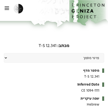
ף הבית
ילוג לתוכן
הפעלת מצב כהה
פתי
מכתב: T-S 12.341
מכתב
T-S 12.341
מטא-דאטא
מספר מדף
T-S 12.341
Inferred Date
1094-1111 CE
שפה עיקרית
Hebrew