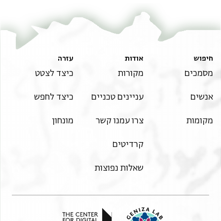
במה אקדם אל . [ . . . ] . . ה[ . . . . . . . . . . . . . . . . . . . . .
יכון שמו לעולם לפני שמש
. . . . . . . .
יכון שמו בן כגק מרנא ורבנא
נמצא מחילה האקדמנו באלפי אגלה . כדובי כדינ . . [ . . .
סעדיה הרופא תנצבה
. . על מ . . . . שבח ושיר אהללה עם כל . . פנא מטה
ישע רב
ומע[לה
חיפוש
אודות
עזרה
שמואל הצעיר הנכאה
ול . . ל ימי היינו כסל . . . . . . . אכן יהיה כטיפה ממנו
מסמכים
מקורות
כיצד לצטט
הנכאב ביר שלמה נע
מצופה
ביר אברהם ננ ביר
אנשים
עניינים טכניים
כיצד לחפש
כי הוא מרומם על כל ברכה ותהילה ומה יוכל . . . . . . .
שלמה זל ספרדי
ללה
אוליסאני אוהבו . [ . . .
מקומות
צרו עמנו קשר
מונחון
אשר בשרו יכאב ונפשו עליו אבלה והוא כרקב י . [ . . . . . .
סעדיה הרופא תנצבה
. . .
קרדיטים
כבגד עש אותו אכלה המה יאבדו ויתגלו[ . . . . . . . . . . . . .
.
שאלות נפוצות
. . ויקיים וכסאו נשא ונעלה כי הוא לא(?) זן לכל תחלה [ . .
. . . . . . . .
תכלה ובדברו רום ותחת עשה לשכללה וארץ [ . . . . . . . . .
. . .