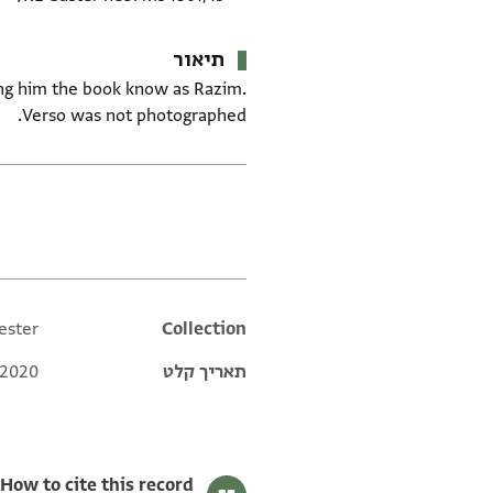
תיאור
ing him the book know as Razim.
Verso was not photographed.
תגים
ester
Additional metadata
Collection
תאריך קלט
 2020
How to cite this record: