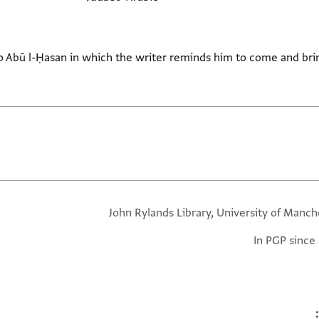
to Abū l-Ḥasan in which the writer reminds him to come and br
John Rylands Library, University of Manch
In PGP since