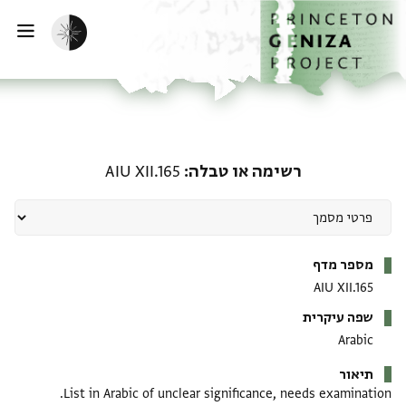
דף הבית
דילוג לתוכן
הפעלת מצב כהה
פתי
רשימה או טבלה: AIU XII.165
רשימה או טבלה
AIU XII.165
מטא-דאטא
מספר מדף
AIU XII.165
שפה עיקרית
Arabic
תיאור
List in Arabic of unclear significance, needs examination.