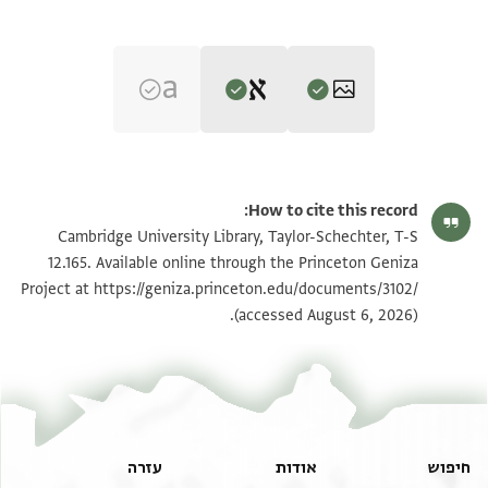
Editor: Goitein, S. D.
T-S 12.165 1v
הגדל וסובב
S. D. Goitein's unpublished edition (1950–85).
How to cite this record:
לי לאינתו כדת משה וישראל וא[ . . . . . . . . . . . . . . . . . . .
T-S 12.165 1r
הגדל וסובב
Cambridge University Library, Taylor-Schechter, T-S
. . . . . . . . . . . . . . . . . .
12.165. Available online through the Princeton Geniza
https://geniza.princeton.edu/documents/3102/
כהלכת גוברין יהודאין דפלחין וזנין ומפרנסין ומכלכלין
Project at
תנאי היתר שימוש בתצלום
(accessed August 6, 2026).
ומסוב[ . . . . . . . . . . . . . . . . . . .
ושמעתיה חסנה דא והות ליה לאינתו ויהב לה עשרין
וחמשה זוזי דכ[ . . . . . . . . . . . . . . . .
וצבי ואוסיף לה [על] כתובתה עשרין וחמשה דינרין יהב לה
מנהו. [ . . . . . . . . . . . . . . .
ומשלמא מתנת עלמין מתנה דלית בה חזרה ולית ליה בה
חיפוש
אודות
עזרה