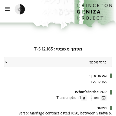
ף הבית
ילוג לתוכן
הפעלת מצב כהה
פתי
מסמך משפטי: T-S 12.165
מסמך משפטי
T-S 12.165
מטא-דאטא
מספר מדף
T-S 12.165
What's in the PGP
תמונה
1 Transcription
תיאור
Verso: Marriage contract dated 1050, between Saadya b.