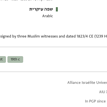
שפה עיקרית
Arabic
signed by three Muslim witnesses and dated 1823/4 CE (1239 Hij
pt
19th c
Alliance Israélite Unive
AIU 
In PGP since