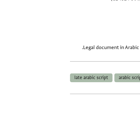
Legal document in Arabic 
late arabic script
arabic scri