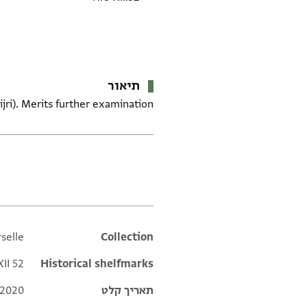
תיאור
ri). Merits further examination.
תגים
rselle
Additional metadata
Collection
XII 52
Historical shelfmarks
תאריך קלט
 2020