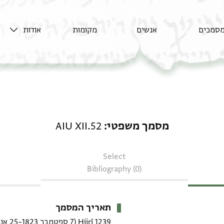
סמכים
אנשים
מקומות
אודות
מסמך משפטי: AIU XII.52
מסמך משפטי
AIU XII.52
Select
Bibliography (0)
תאריך המסמך
1239 Hijrī
(7 ספטמבר 1823–25 אוגוסט 1824 CE)