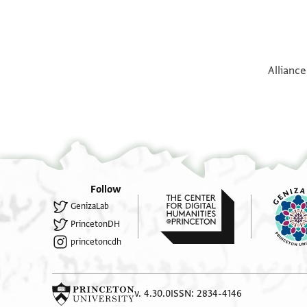
Alliance
Follow
GenizaLab
PrincetonDH
princetoncdh
v. 4.30.0
ISSN: 2834-4146