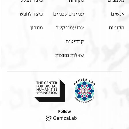
מסמכים
מקורות
כיצד לצטט
]ויצליחו
דעל] נילוס הנרא מותבה כן הוה איך מר [
אנשים
עניינים טכניים
כיצד לחפש
] שטר כתובה דילה דכתבית לה בשעת [
]דנן קדמיכון ואית לה עלאי מוהר [
מקומות
צרו עמנו קשר
מונחון
]הון תנאי כתובה כדחאזי דאיזון ואיפלח [
הנעל]ת עלאי מדילה גרבאן דהב ופיה לולו מחר ליה [
קרדיטים
די]נרי [ד]דהבא זוג אסור[ה] לולו . . [ . . . . . . . . . . . .
שאלות נפוצות
. .
Follow
GenizaLab