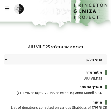
דף הבית
דילוג לתוכן
הפעלת מצב כהה
פתי
רשימה או טבלה: AIU VII.F.25
רשימה או טבלה
AIU VII.F.25
מטא-דאטא
מספר מדף
AIU VII.F.25
תאריך המסמך
5556 Anno Mundi
(14 ספטמבר 1795–2 אוקטובר 1796 CE)
תיאור
List of donations collected on various Shabbats of 1795/6 CE