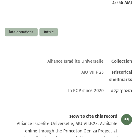
(5556 AM).
תגים
late donations
18th c
Alliance Israélite Universelle
Additional metadata
Collection
AIU VII F 25
Historical
shelfmarks
תאריך קלט
In PGP since 2020
How to cite this record:
Alliance Israélite Universelle, AIU VII.F.25. Available
online through the Princeton Geniza Project at