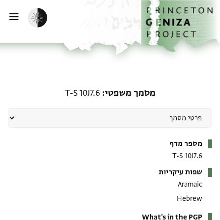
ף הבית
ילוג לתוכן
הפעלת מצב כהה
פתי
מסמך משפטי: T-S 10J7.6
מסמך משפטי
T-S 10J7.6
מטא-דאטא
מספר מדף
T-S 10J7.6
שפות עיקריות
Aramaic
Hebrew
What's in the PGP