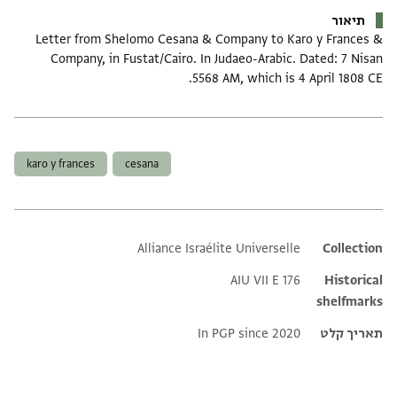
תיאור
Letter from Shelomo Cesana & Company to Karo y Frances &
Company, in Fustat/Cairo. In Judaeo-Arabic. Dated: 7 Nisan
5568 AM, which is 4 April 1808 CE.
תגים
karo y frances
cesana
Alliance Israélite Universelle
Additional metadata
Collection
AIU VII E 176
Historical
shelfmarks
תאריך קלט
In PGP since 2020