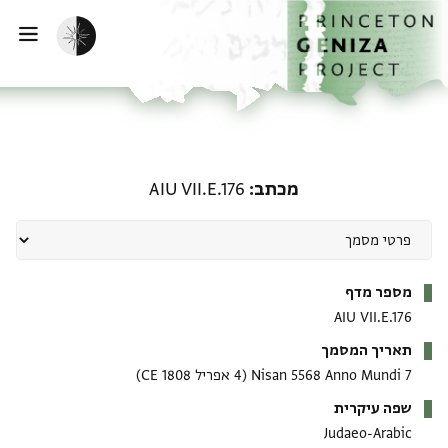
דף הבית
דילוג לתוכן
הפעלת מצב כהה
פתי
מכתב: AIU VII.E.176
מכתב
AIU VII.E.176
מטא-דאטא
מספר מדף
AIU VII.E.176
תאריך המסמך
7 Nisan 5568 Anno Mundi
(4 אפריל 1808 CE)
שפה עיקרית
Judaeo-Arabic