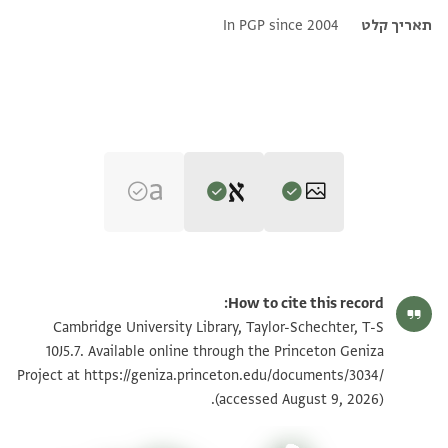
תאריך קלט
In PGP since 2004
Editor: Goitein, S. D.
T-S 10J5.7 1r
הגדל וסובב
S. D. Goitein's unpublished edition (1950–85).
How to cite this record:
. . . . . . . . . . . . . . . . . . . . . . . . . . . ]סית[ . . . . . . . . . . .
T-S 10J5.7 1v
הגדל וסובב
Cambridge University Library, Taylor-Schechter, T-S
.
10J5.7. Available online through the Princeton Geniza
https://geniza.princeton.edu/documents/3034/
. . . . . . . . . . . . . . . . . . . ] ואנה לם ידכל בנפסה פי מ[א
Project at
תנאי היתר שימוש בתצלום
(accessed August 9, 2026).
ילתמסה מנה מן אלוסאטה ולאברא [[אל]] אמרה מעה אלי
אלאעתקאל