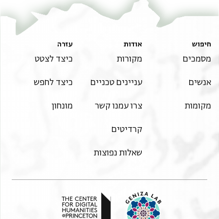
פחיניד חפצנא לה מא מסרה עדנא מן דאלך אלמדע
ואקנינא מנה
למן עסה יצמנה אנה ילתזם במא ילזמה קניאן כאמל תאם
באוכד
חיפוש
אודות
עזרה
שרוט אלקניאנאת וכתבנא לה הדה אלורקה בצחה מא
מסמכים
מקורות
כיצד לצטט
עלמנאה
אנשים
עניינים טכניים
כיצד לחפש
מנה ובדאלך שהדנא פי יום אלתנין אלעשרין מן אללו (!)
סנה אלף
מקומות
צרו עמנו קשר
מונחון
וארבע מ[אה . . . . . . . . . . . . . . . . . . . . . . . . . . . . . . . .
קרדיטים
שאלות נפוצות