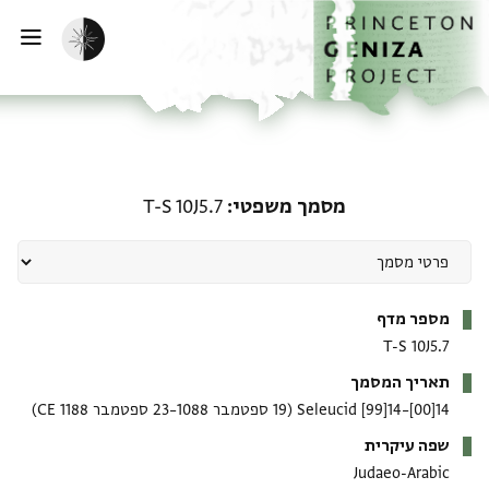
ף הבית
ילוג לתוכן
הפעלת מצב כהה
פתי
מסמך משפטי: T-S 10J5.7
מסמך משפטי
T-S 10J5.7
מטא-דאטא
מספר מדף
T-S 10J5.7
תאריך המסמך
14[00]–14[99] Seleucid
(19 ספטמבר 1088–23 ספטמבר 1188 CE)
שפה עיקרית
Judaeo-Arabic