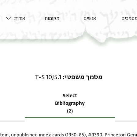
סמכים
אנשים
מקומות
אודות
רשומה קשורה ל-מסמך משפטי: .1
מסמך משפטי
T-S 10J5.1
Select
Bibliography
(2)
itein, unpublished index cards (1950–85),
#9390
. Princeton Geni