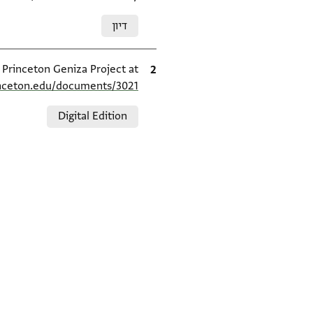
Relation to document
דיון
ציטוט
e Princeton Geniza Project at
inceton.edu/documents/3021/
Relation to document
Digital Edition