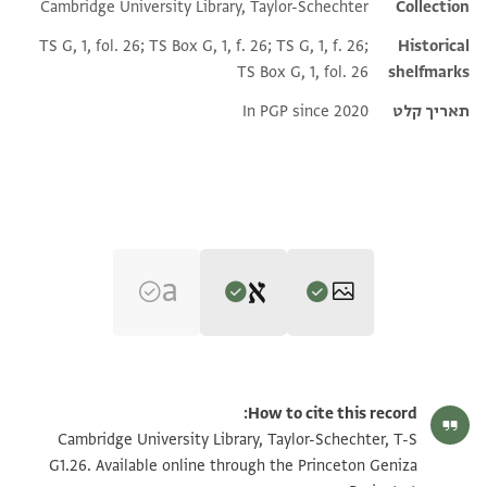
Cambridge University Library, Taylor-Schechter
Collection
TS G, 1, fol. 26; TS Box G, 1, f. 26; TS G, 1, f. 26;
Historical
TS Box G, 1, fol. 26
shelfmarks
תאריך קלט
In PGP since 2020
Editor: Elbaum, Alan
T-S G1.26 1r
הגדל וסובב
Alan Elbaum's digital edition (2020).
How to cite this record:
Recto:
T-S G1.26 1v
הגדל וסובב
Cambridge University Library, Taylor-Schechter, T-S
Verso:
לבעצהם
G1.26. Available online through the Princeton Geniza
פי אלאהתמאם באלכאדם פי
T-S G1.26 recto