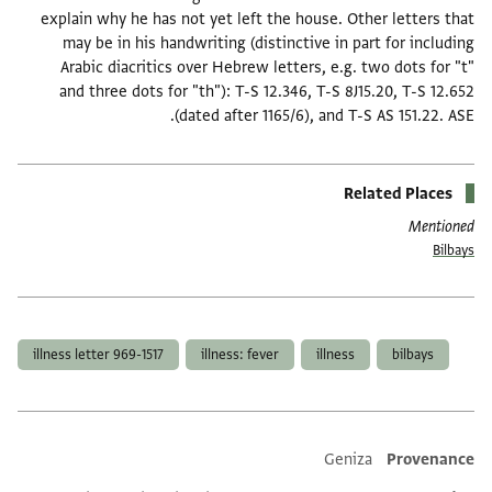
explain why he has not yet left the house. Other letters that
may be in his handwriting (distinctive in part for including
Arabic diacritics over Hebrew letters, e.g. two dots for "t"
and three dots for "th"): T-S 12.346, T-S 8J15.20, T-S 12.652
(dated after 1165/6), and T-S AS 151.22. ASE.
Related Places
Mentioned
Bilbays
תגים
illness letter 969-1517
illness: fever
illness
bilbays
Additional metadata
Geniza
Provenance