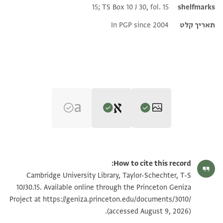
15; TS Box 10 J 30, fol. 15
shelfmarks
תאריך קלט
In PGP since 2004
Editor: Goitein, S. D.
T-S 10J30.15 1r
הגדל וסובב
S. D. Goitein's unpublished edition (1950–85), with minor
How to cite this record:
emendations by Alan Elbaum, 2022.
T-S 10J30.15 1v
הגדל וסובב
Cambridge University Library, Taylor-Schechter, T-S
Verso:
בשמ רחמ
10J30.15. Available online through the Princeton Geniza
אלגראר אל[ . . ]ה אלאול ואלתאני כד
אעלם אכי אלשיך אבו נצר אדאם
Project at
https://geniza.princeton.edu/documents/3010/
תנאי היתר שימוש בתצלום
אדא פרגו אנפדהם ואלא וזן מסלם
(accessed August 9, 2026).
אללה חראסתה אן וצל אלשיך אבו אלנגם
אלשופט [ . . . ] דרהם ואנחסבת עליך