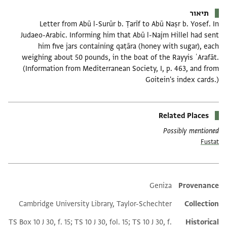
תיאור
Letter from Abū l-Surūr b. Ṭarīf to Abū Naṣr b. Yosef. In
Judaeo-Arabic. Informing him that Abū l-Najm Hillel had sent
him five jars containing qaṭāra (honey with sugar), each
weighing about 50 pounds, in the boat of the Rayyis ʿArafāt.
(Information from Mediterranean Society, I, p. 463, and from
Goitein's index cards.)
Related Places
Possibly mentioned
Fustat
Additional metadata
Geniza
Provenance
Cambridge University Library, Taylor-Schechter
Collection
TS Box 10 J 30, f. 15; TS 10 J 30, fol. 15; TS 10 J 30, f.
Historical