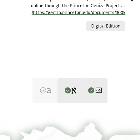
online through the Princeton Geniza Project at
.
https://geniza.princeton.edu/documents/3005/
Relation to document
Digital Edition
Editor: Goitein, S. D.
T-S 10J29.7 1r
הגדל וסובב
S. D. Goitein's unpublished edition (1950–85).
T-S 10J29.7 1v
הגדל וסובב