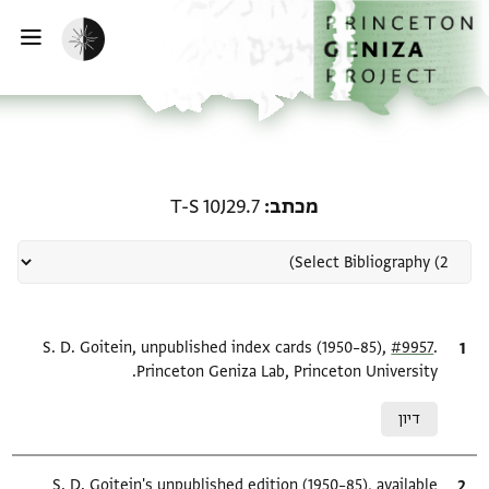
ף הבית
ילוג לתוכן
הפעלת מצב כהה
פתי
רשומה קשורה ל-מכתב: T-S 10J29.7
מכתב
T-S 10J29.7
.
ציטוט
#9957
S. D. Goitein, unpublished index cards (1950–85),
Princeton Geniza Lab, Princeton University.
Relation to document
דיון
ציטוט
S. D. Goitein's unpublished edition (1950–85), available