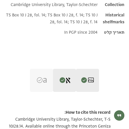
Cambridge University Library, Taylor-Schechter
Collection
TS Box 10 J 28, fol. 14; TS Box 10 J 28, f. 14; TS 10 J
Historical
28, fol. 14; TS 10 J 28, f. 14
shelfmarks
תאריך קלט
In PGP since 2004
Editor: Goitein, S. D.
T-S 10J28.14 1r
הגדל וסובב
S. D. Goitein's unpublished edition (1950–85), with minor
How to cite this record:
emendations by Alan Elbaum, 2021.
T-S 10J28.14 1v
הגדל וסובב
Cambridge University Library, Taylor-Schechter, T-S
. . . . . . . . . . . . . . . . . . . . . . ] . . . . . . . . . . . . . . . . . . .
10J28.14. Available online through the Princeton Geniza