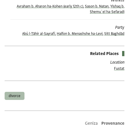
Witness
Avraham b. Aharon ha-Kohen (early 12th c)
,
Sason b. Natan
,
Yiṣḥaq b.
Shemuʾel ha-Sefaradi
Party
Abū l-Ṭāhir al-Ṣayrafī
,
Ḥalfon b. Menashshe ha-Levi
,
Sitt Baghdād
Related Places
Location
Fustat
תגים
divorce
Additional metadata
Geniza
Provenance