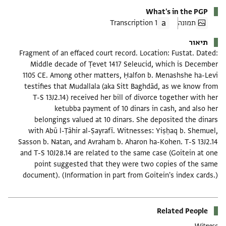
What's in the PGP
תמונה
1 Transcription
תיאור
Fragment of an effaced court record. Location: Fustat. Dated:
Middle decade of Ṭevet 1417 Seleucid, which is December
1105 CE. Among other matters, Ḥalfon b. Menashshe ha-Levi
testifies that Mudallala (aka Sitt Baghdād, as we know from
T-S 13J2.14) received her bill of divorce together with her
ketubba payment of 10 dinars in cash, and also her
belongings valued at 10 dinars. She deposited the dinars
with Abū l-Ṭāhir al-Ṣayrafī. Witnesses: Yiṣḥaq b. Shemuel,
Sasson b. Natan, and Avraham b. Aharon ha-Kohen. T-S 13J2.14
and T-S 10J28.14 are related to the same case (Goitein at one
point suggested that they were two copies of the same
document). (Information in part from Goitein's index cards.)
Related People