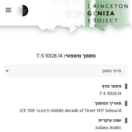
ף הבית
ילוג לתוכן
הפעלת מצב כהה
פתי
מסמך משפטי: T-S 10J28.14
מסמך משפטי
T-S 10J28.14
מטא-דאטא
מספר מדף
T-S 10J28.14
תאריך המסמך
middle decade of Tevet 1417 Seleucid
(דצמבר 1105 CE)
שפה עיקרית
Judaeo-Arabic