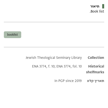
תיאור
Book list.
תגים
booklist
Jewish Theological Seminary Library
Additional metadata
Collection
ENA 3774, f. 10; ENA 3774, fol. 10
Historical
shelfmarks
תאריך קלט
In PGP since 2019