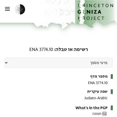
ף הבית
ילוג לתוכן
הפעלת מצב כהה
פתי
רשימה או טבלה: ENA 3774.10
רשימה או טבלה
ENA 3774.10
מטא-דאטא
מספר מדף
ENA 3774.10
שפה עיקרית
Judaeo-Arabic
What's in the PGP
תמונה