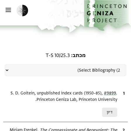
ף הבית
ילוג לתוכן
הפעלת מצב כהה
פתי
רשומה קשורה ל-מכתב: T-S 10J25.3
מכתב
T-S 10J25.3
.
ציטוט
#9899
S. D. Goitein, unpublished index cards (1950–85),
Princeton Geniza Lab, Princeton University.
Relation to document
דיון
ציטוט
The Compassionate and Benevolent: The
Miriam Frenkel,