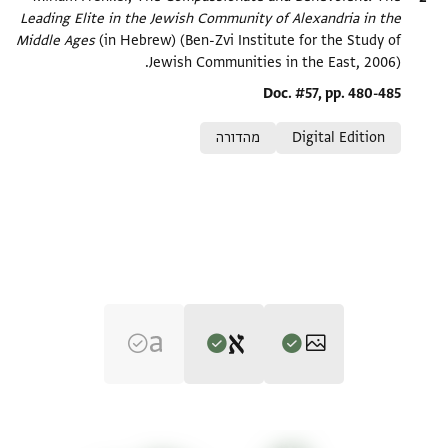
Leading Elite in the Jewish Community of Alexandria in the
Middle Ages‎
(in Hebrew) (Ben-Zvi Institute for the Study of
Jewish Communities in the East, 2006).
Location in source
Doc. #57, pp. 480-485
Relation to document
Digital Edition
מהדורה
Editor: Frenkel, Miriam
T-S 10J25.3 1r
הגדל וסובב