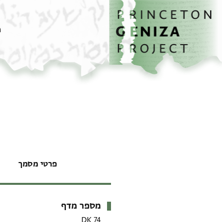
דף הבית
דילוג לתוכן
מ
פרטי מסמך
מספר מדף
מטא-דאטא
DK 74