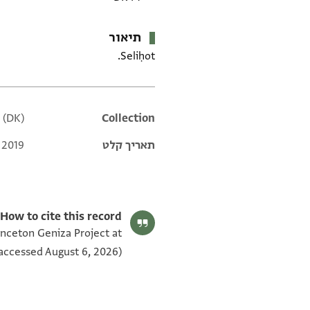
תיאור
Seliḥot.
 (DK)
Additional metadata
Collection
תאריך קלט
 2019
How to cite this record:
inceton Geniza Project at
accessed August 6, 2026).