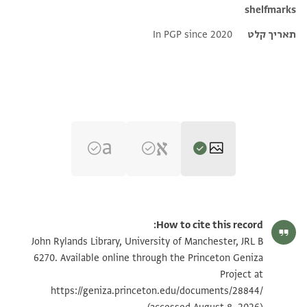
shelfmarks
תאריך קלט
In PGP since 2020
JRL B 6270 1 / 1 leaf, recto
הגדל וסובב
How to cite this record:
JRL B 6270 1 / 1 leaf, verso
הגדל וסובב
John Rylands Library, University of Manchester, JRL B
6270. Available online through the Princeton Geniza
Project at
תנאי היתר שימוש בתצלום
https://geniza.princeton.edu/documents/28844/