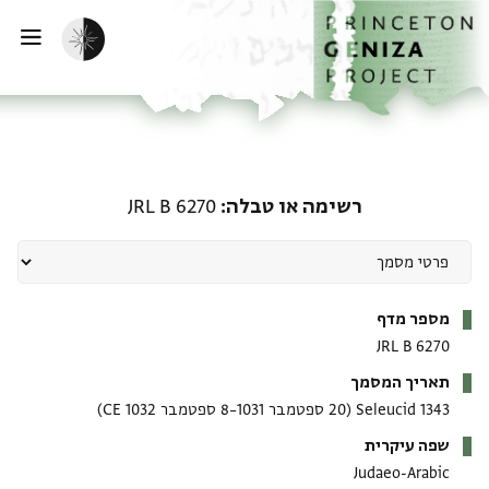
ף הבית
ילוג לתוכן
הפעלת מצב כהה
פתי
רשימה או טבלה: JRL B 6270
רשימה או טבלה
JRL B 6270
מטא-דאטא
מספר מדף
JRL B 6270
תאריך המסמך
1343 Seleucid
(20 ספטמבר 1031–8 ספטמבר 1032 CE)
שפה עיקרית
Judaeo-Arabic