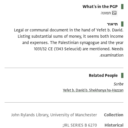
What's in the PGP
תמונה
תיאור
Legal or communal document in the hand of Yefet b. David.
Listing substantial sums of money, it seems both income
and expenses. The Palestinian synagogue and the year
1031/32 CE (1343 Seleucid) are mentioned. Needs
examination.
Related People
Scribe
Yefet b. David b. Shekhanya ha-Ḥazzan
John Rylands Library, University of Manchester
Additional metadata
Collection
JRL SERIES B 6270;
Historical