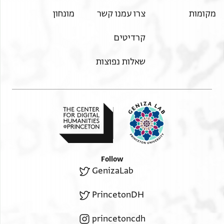
מקומות
צרו עמנו קשר
מונחון
קרדיטים
שאלות נפוצות
Follow
GenizaLab
PrincetonDH
princetoncdh