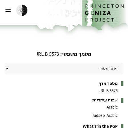
ף הבית
ילוג לתוכן
הפעלת מצב כהה
פתי
מסמך משפטי: JRL B 5573
מסמך משפטי
JRL B 5573
מטא-דאטא
מספר מדף
JRL B 5573
שפות עיקריות
Arabic
Judaeo-Arabic
What's in the PGP