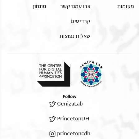
מקומות
צרו עמנו קשר
מונחון
קרדיטים
שאלות נפוצות
Follow
GenizaLab
PrincetonDH
princetoncdh