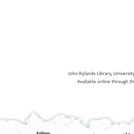
°
°
°
°
John Rylands Library, Universit
Available online through t
Follow