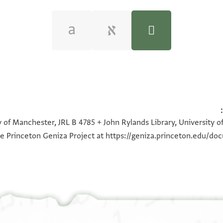
100%
100%
100%
100%
y of Manchester, JRL B 4785 + John Rylands Library, University 
he Princeton Geniza Project at
https://geniza.princeton.edu/do