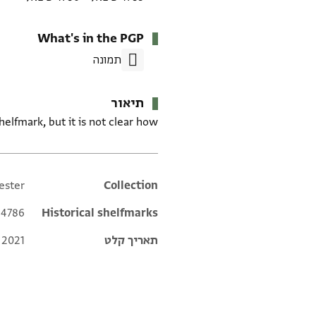
What's in the PGP
תמונה
תיאור
elfmark, but it is not clear how.
ester
Additional metadata
Collection
4786;
Historical shelfmarks
תאריך קלט
 2021