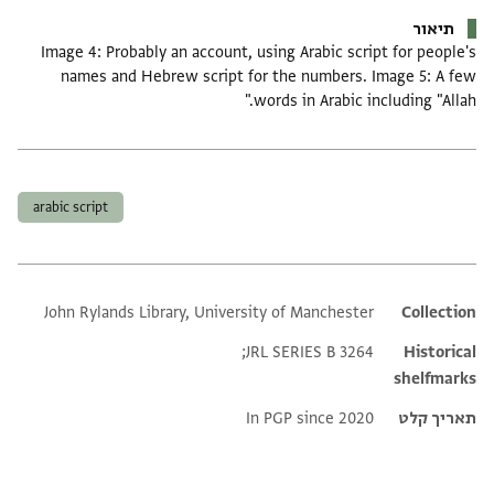
תיאור
Image 4: Probably an account, using Arabic script for people's
names and Hebrew script for the numbers. Image 5: A few
words in Arabic including "Allah."
תגים
arabic script
John Rylands Library, University of Manchester
Additional metadata
Collection
JRL SERIES B 3264;
Historical
shelfmarks
תאריך קלט
In PGP since 2020