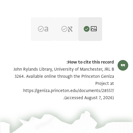
JRL B 3264 1 / 3 leaves, recto
הגדל וסובב
How to cite this record:
JRL B 3264 1 / 3 leaves, verso
הגדל וסובב
John Rylands Library, University of Manchester, JRL B
3264. Available online through the Princeton Geniza
JRL B 3264 2 / 3 leaves, recto
הגדל וסובב
Project at
https://geniza.princeton.edu/documents/28557/
JRL B 3264 2 / 3 leaves, verso
הגדל וסובב
(accessed August 7, 2026).
JRL B 3264 3 / 3 leaves, recto
הגדל וסובב
JRL B 3264 3 / 3 leaves, verso
הגדל וסובב