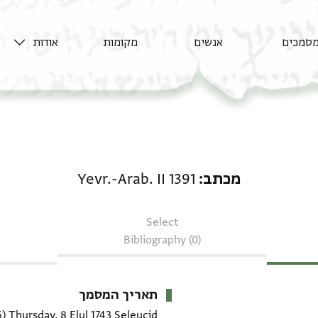
סמכים
אנשים
מקומות
אודות
מכתב: Yevr.-Arab. II 1391
מכתב
Yevr.-Arab. II 1391
Select
Bibliography (0)
תאריך המסמך
Thursday, 8 Elul 1743 Seleucid
(6 אוגוסט 1432 CE)