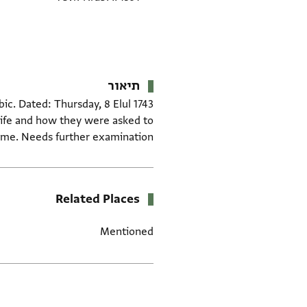
תיאור
wife and how they were asked to
come. Needs further examination.
Related Places
Mentioned
תגים