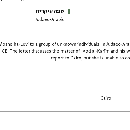
שפה עיקרית
Judaeo-Arabic
 CE. The letter discusses the matter of ʿAbd al-Karīm and his 
report to Cairo, but she is unable to 
Cairo