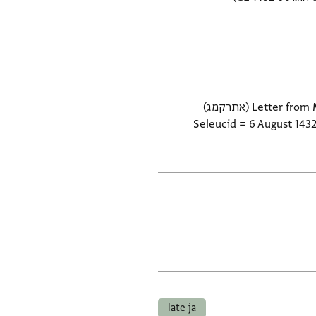
Letter from Moshe ha-Levi to a group of unknown individuals. In Judaeo-Arabic. Dated: Thursday, 8 Elul 1743 (אתרקמג)
Seleucid = 6 August 1432
late ja