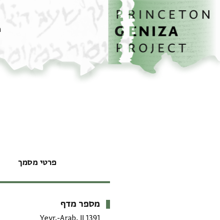
דף הבית
דילוג לתוכן
מ
פרטי מסמך
מספר מדף
מטא-דאטא
Yevr.-Arab. II 1391