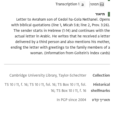
תמונה
1 Transcription
תיאור
Letter to Avraham son of Gedol ha-Gola Nethanel. Opens
with biblical quotations (line 1, Micah 5:8; line 2, Prov. 3:26).
The sender starts in Hebrew (1-14) and continues with the
actual letter in Arabic. He writes that he received a letter
delivered by a third person and also mentions his mother,
ending the letter with greetings to the family members of a
woman. (Information from Goitein's index cards)
Cambridge University Library, Taylor-Schechter
Additional metadata
Collection
TS 10 J 11, f. 16; TS 10 J 11, fol. 16; TS Box 10 J 11, fol.
Historical
16; TS Box 10 J 11, f. 16
shelfmarks
תאריך קלט
In PGP since 2004