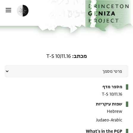
ף הבית
ילוג לתוכן
הפעלת מצב כהה
פתי
מכתב: T-S 10J11.16
מכתב
T-S 10J11.16
מטא-דאטא
מספר מדף
T-S 10J11.16
שפות עיקריות
Hebrew
Judaeo-Arabic
What's in the PGP