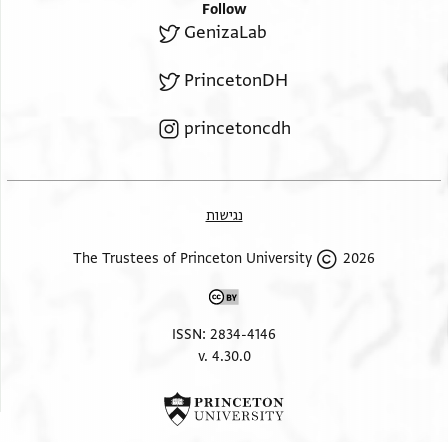
Follow
. . . .
GenizaLab
. . . . לך . . . . מא . . . אגתהד פי חקהא כמא אלכאל . ב .
ה
PrincetonDH
. .לס בדלך [ . . . . . . . . . ] . . . .ה ואחדה לביתהא וה
princetoncdh
לעלמהא
וג לתפצלהא על . ואלדי . . . . ועלי אלממלוך . . . .
ואלאפתקאדה א
פי כל אלאוקאת פאללה [תעלה] יגעלה מק . . ועלא פעל
נגישות
אלכיר ומא
2026 The Trustees of Princeton University
אעתקד מן שריעה משה עה . . . . אלסבת הדה כנת שאכר
בעץ תפצלהא דון אלאיאם ומא פצלהא
ולמא כאן אלכאדם קאלת לי . . . . ציב כות אליום ענד
ISSN: 2834-4146
סתנא
v. 4.30.0
וקאלת לי אנא . ת . . . . עלא אלמל . . מא בילת . . ל . . . .
ועז . . .
Left margin, perpendicular lines.