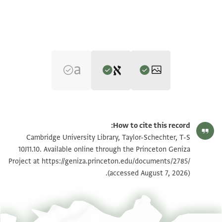
Editor: Goitein, S. D.
T-S 10J11.10 1r
הגדל וסובב
S. D. Goitein's unpublished edition (1950–85).
How to cite this record:
. . . . . . . . . . . . . . . . . . ] . בי תורתין וג
T-S 10J11.10 1v
הגדל וסובב
Cambridge University Library, Taylor-Schechter, T-S
. . . . . . . . . . . . . . . . . . ]ו . . ל ואה . [וג
10J11.10. Available online through the Princeton Geniza
. . . . . . . . . . . . . . . . . . ]סחר נסף וג
https://geniza.princeton.edu/documents/2785/
Project at
תנאי היתר שימוש בתצלום
(accessed August 7, 2026).
. . . . . . . . . . . . . . . . . . ] . . ולה את וג
. . . . . . . . . . . . . . . . . . ] . ותאמ . ן וג
. . . . . . . . . . . . . . . . . . ] . . . ליה וג
. . . . . . . . . . . . . . . . . . ] . . . . שדל וג