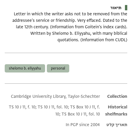
תיאור
Letter in which the writer asks not to be removed from the
addressee's service or friendship. Very effaced. Dated to the
late 12th century. (Information from Goitein's index cards).
Written by Shelomo b. Eliyyahu, with many biblical
quotations. (Information from CUDL)
תגים
shelomo b. eliyyahu
personal
Cambridge University Library, Taylor-Schechter
Additional metadata
Collection
TS 10 J 11, f. 10; TS 10 J 11, fol. 10; TS Box 10 J 11, f.
Historical
10; TS Box 10 J 11, fol. 10
shelfmarks
תאריך קלט
In PGP since 2004