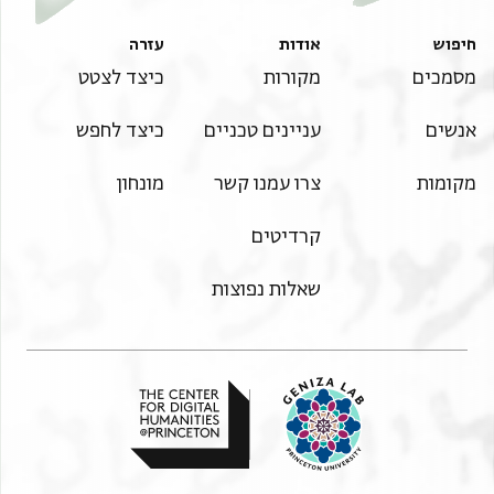
. . . . . . . . . . . . . . . . . . ] . . אצלה וג
. . . . . . . . . . . . . . . . . . ] . . . . . וג
חיפוש
אודות
עזרה
. . . . . . . . . . . . . . . . . . . . ] רתיחס וג
מסמכים
מקורות
כיצד לצטט
. . . . . . . . . . . . . . . . . . ] . . רוב וג
אנשים
עניינים טכניים
כיצד לחפש
. . . . . . . . . . . . . . . . . ] עאלמה אלפאצלה אלמתפצלה
אלסעה
מקומות
צרו עמנו קשר
מונחון
אלכדיםה אלכבירה אלמכדומה כתר אללה תעאלי בני
ישראל הקדושים
קרדיטים
מתלהא ומתל . . . הא לאן פי מתלהא קאל אלואלי עה פיה
פתחה
שאלות נפוצות
בחכמה ותורת חסד על לשונה ויתבת להא מא אוכד
בידיהא
אלשריפה ביום ההוא אצמיח קרן לדוד וג ואן יפרחהא
באלולד
אלעזיז ויגעלה לשם ולתהילה ויתבת עליה מא קאל אלואלי
עה
יהי שמו ל[ . . . . . ] ש. . . . . . . . . . יתברכו בו כל גוים אשר