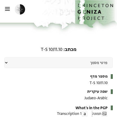
ף הבית
ילוג לתוכן
הפעלת מצב כהה
פתי
מכתב: T-S 10J11.10
מכתב
T-S 10J11.10
מטא-דאטא
מספר מדף
T-S 10J11.10
שפה עיקרית
Judaeo-Arabic
What's in the PGP
תמונה
1 Transcription