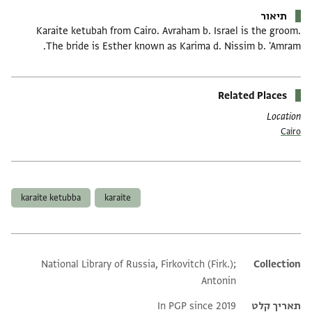
תיאור
Karaite ketubah from Cairo. Avraham b. Israel is the groom.
The bride is Esther known as Karima d. Nissim b. 'Amram.
Related Places
Location
Cairo
תגים
karaite ketubba
karaite
National Library of Russia, Firkovitch (Firk.);
Additional metadata
Collection
Antonin
תאריך קלט
In PGP since 2019