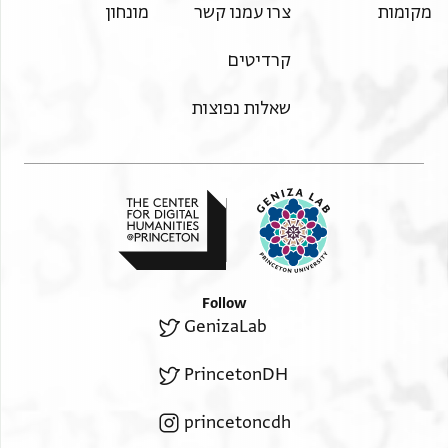
מקומות
צרו עמנו קשר
מונחון
קרדיטים
שאלות נפוצות
Follow
GenizaLab
PrincetonDH
princetoncdh