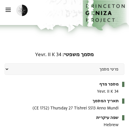
דף הבית
דילוג לתוכן
הפעלת מצב כהה
פתי
מסמך משפטי: Yevr. II K 34
מסמך משפטי
Yevr. II K 34
מטא-דאטא
מספר מדף
Yevr. II K 34
תאריך המסמך
(1752 CE)
Thursday 27 Tishrei 5513 Anno Mundi
שפה עיקרית
Hebrew