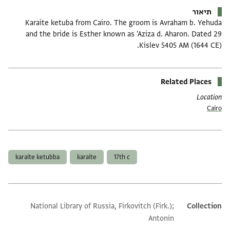
תיאור
Karaite ketuba from Cairo. The groom is Avraham b. Yehuda
and the bride is Esther known as 'Aziza d. Aharon. Dated 29
Kislev 5405 AM (1644 CE).
Related Places
Location
Cairo
תגים
karaite ketubba
karaite
17th c
National Library of Russia, Firkovitch (Firk.);
Additional metadata
Collection
Antonin