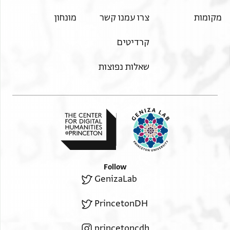
מקומות
צרו עמנו קשר
מונחון
קרדיטים
שאלות נפוצות
Follow
GenizaLab
PrincetonDH
princetoncdh