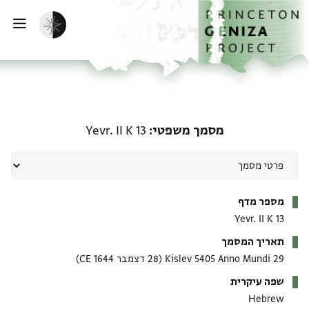
דף הבית
דילוג לתוכן
הפעלת מצב כהה
פתי
מסמך משפטי: Yevr. II K 13
מסמך משפטי
Yevr. II K 13
מטא-דאטא
מספר מדף
Yevr. II K 13
תאריך המסמך
29 Kislev 5405 Anno Mundi
(28 דצמבר 1644 CE)
שפה עיקרית
Hebrew