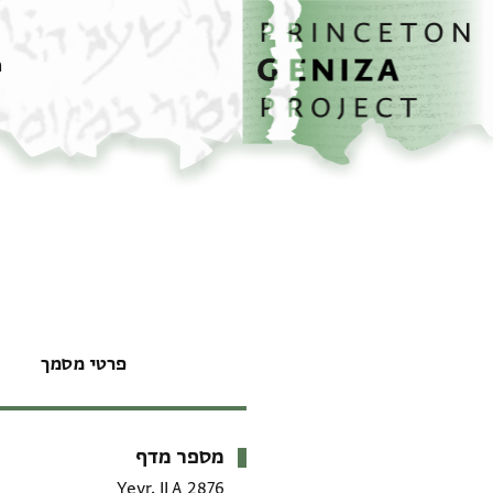
דף הבית
דילוג לתוכן
מ
פרטי מסמך
מספר מדף
מטא-דאטא
Yevr. II A 2876