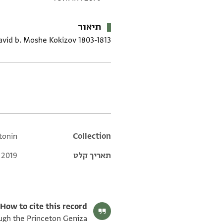
תיאור
David b. Moshe Kokizov 1803-1813
תגים
ntonin
Additional metadata
Collection
תאריך קלט
 2019
How to cite this record:
hrough the Princeton Geniza