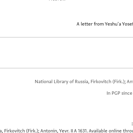
A letter from Yeshu'a Yos
National Library of Russia, Firkovitch (Firk.); A
In PGP since
a, Firkovitch (Firk.); Antonin, Yevr. II A 1631. Available online t