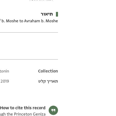
תיאור
ef b. Moshe to Avraham b. Moshe
תגים
ntonin
Additional metadata
Collection
תאריך קלט
 2019
How to cite this record:
hrough the Princeton Geniza