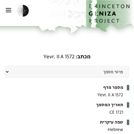
דף הבית
דילוג לתוכן
הפעלת מצב כהה
פתי
מכתב: Yevr. II A 1572
מכתב
Yevr. II A 1572
מטא-דאטא
מספר מדף
Yevr. II A 1572
תאריך המסמך
1721 CE
שפה עיקרית
Hebrew