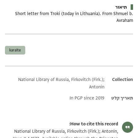
תיאור
Short letter from Troki (today in Lithuania). From Shmuel b.
Avraham
תגים
karaite
National Library of Russia, Firkovitch (Firk.);
Additional metadata
Collection
Antonin
תאריך קלט
In PGP since 2019
How to cite this record:
National Library of Russia, Firkovitch (Firk.); Antonin,