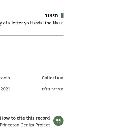
תיאור
y of a letter yo Hasdai the Nassi
תגים
ntonin
Additional metadata
Collection
תאריך קלט
 2021
How to cite this record:
he Princeton Geniza Project