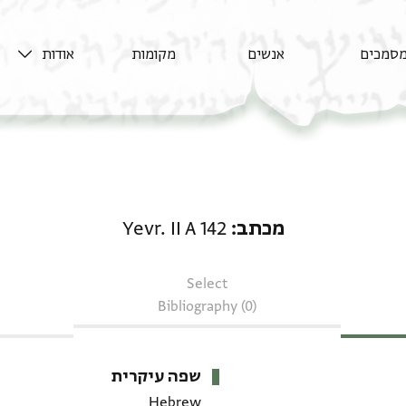
סמכים
אנשים
מקומות
אודות
מכתב: Yevr. II A 142
מכתב
Yevr. II A 142
Select
Bibliography (0)
שפה עיקרית
Hebrew